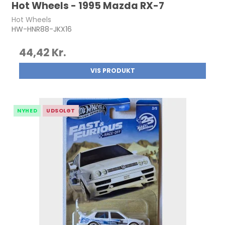
Hot Wheels - 1995 Mazda RX-7
Hot Wheels
HW-HNR88-JKX16
44,42 Kr.
VIS PRODUKT
NYHED
UDSOLGT