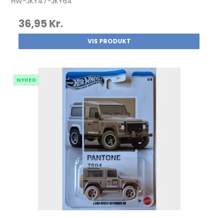
HW-JKY47-JKY64
36,95 Kr.
VIS PRODUKT
NYHED