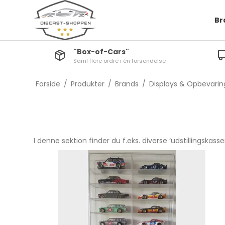
Br
"Box-of-Cars"
Saml flere ordre i én forsendelse
line
Kaido House
Main Line
m Transport
Power Gra
Forside
/
Produkter
/
Brands
/
Displays & Opbevarin
mium Serier
Best of
a Sæt
Moving Par
ti-pak
I denne sektion finder du f.eks. diverse ‘udstillingskasser