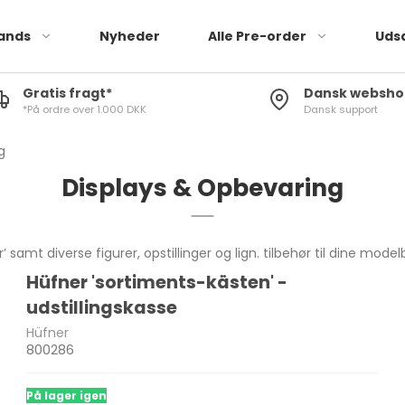
ands
Nyheder
Alle Pre-order
Uds
Gratis fragt*
Dansk websho
*På ordre over 1.000 DKK
Dansk support
Tarmac Cards
b
g
Displays & Opbevaring
ts
’ samt diverse figurer, opstillinger og lign. tilbehør til dine modelb
Hüfner 'sortiments-kästen' -
udstillingskasse
Hüfner
800286
På lager igen